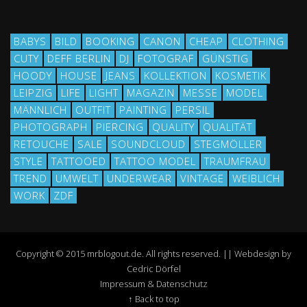
BABYS
BILD
BOOKING
CANON
CHEAP
CLOTHING
CUTY
DEFF BERLIN
DJ
FOTOGRAF
GÜNSTIG
HOODY
HOUSE
JEANS
KOLLEKTION
KOSMETIK
LEIPZIG
LIFE
LIGHT
MAGAZIN
MESSE
MODEL
MÄNNLICH
OUTFIT
PAINTING
PERSIL
PHOTOGRAPH
PIERCING
QUALITY
QUALITÄT
RETOUCHE
SALE
SOUNDCLOUD
STEGMÖLLER
STYLE
TATTOOED
TATTOO MODEL
TRAUMFRAU
TREND
UMWELT
UNDERWEAR
VINTAGE
WEIBLICH
WORK
ZDF
Copyright © 2015 mrblogout.de. All rights reserved. || Webdesign by
Cedric Dörfel
Impressum & Datenschutz
↑ Back to top