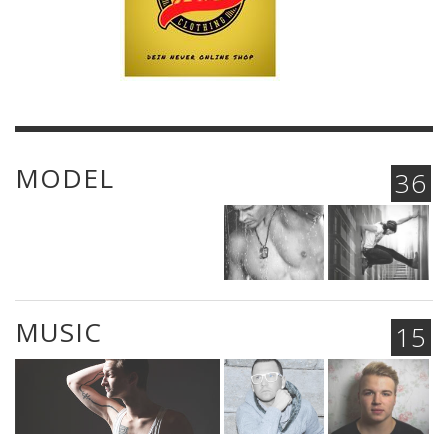
MODEL
36
MUSIC
15