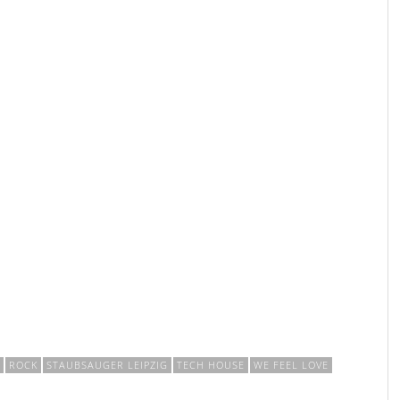
ROCK
STAUBSAUGER LEIPZIG
TECH HOUSE
WE FEEL LOVE