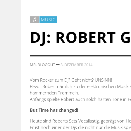
,
MR. BLOGOUT
4. DEZEMBER 2014
,
,
,
MR. BLOGOUT
MR. BLOGOUT
MR. BLOGOUT
3. DEZEMBER 2014
4. NOVEMBER 2014
24. NOVEMBER 2014
MUSIC
DJ: ROBERT 
—
MR. BLOGOUT
3. DEZEMBER 2014
Vom Rocker zum Dj? Geht nicht? UNSINN!
Bevor Robert nämlich zu der elektronischen Musik k
hämmernden Trommeln.
Anfangs spielte Robert auch solch harten Töne in 
But Time has changed!
Heute sind Roberts Sets Vocallastig, geprägt von H
Er ist noch einer der Djs die nicht nur die Musik sp