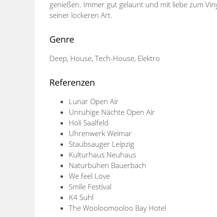
genießen. Immer gut gelaunt und mit liebe zum Viny
seiner lockeren Art.
Genre
Deep, House, Tech-House, Elektro
Referenzen
Lunar Open Air
Unruhige Nächte Open Air
Holi Saalfeld
Uhrenwerk Weimar
Staubsauger Leipzig
Kulturhaus Neuhaus
Naturbühen Bauerbach
We feel Love
Smile Festival
K4 Suhl
The Wooloomooloo Bay Hotel