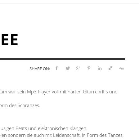
,
,
MR. BLOGOUT
MR. BLOGOUT
4. DEZEMBER 2014
18. NOVEMBER 2014
MR
MR
,
,
MR. BLOGOUT
MR. BLOGOUT
2. DEZEMBER 2014
18. NOVEMBER 2014
MR
GEE
SHARE ON:
am war sein Mp3 Player voll mit harten Gitarrenriffs und
Form des Schranzes.
ousigen Beats und elektronischen Klängen.
ielen sondern sie auch mit Leidenschaft, in Form des Tanzes,