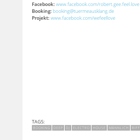
Facebook:
www.facebook.com/robert.gee.feel.love
Booking:
booking@tuermeausklang.de
Projekt:
www.facebook.com/wefeellove
TAGS:
BOOKING
DEEP
DJ
ELECTRO
HOUSE
MÄNNLICH
RIFF